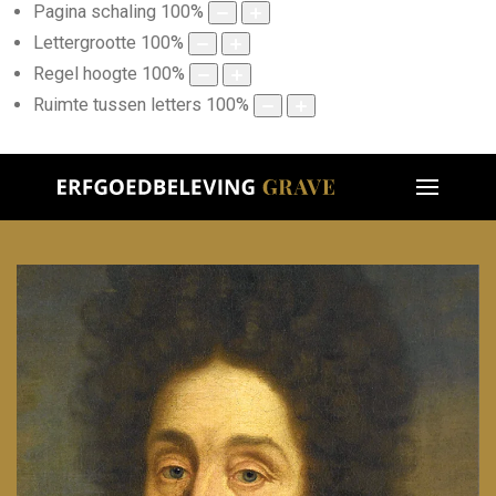
Pagina schaling
100
%
Lettergrootte
100
%
Regel hoogte
100
%
Ruimte tussen letters
100
%